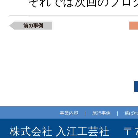
それでは次回のブロ
事業内容
｜
施行事例
｜
選ば
株式会社 入江工芸社 〒70