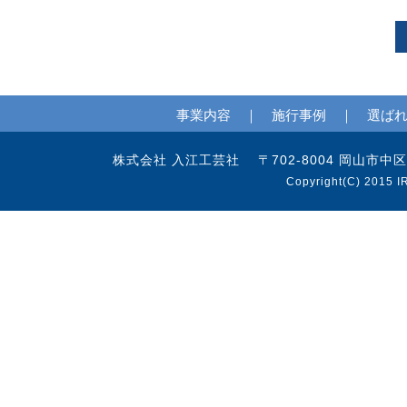
事業内容
｜
施行事例
｜
選ば
株式会社 入江工芸社 〒702-8004 岡山市中区江並97
Copyright(C) 2015 I